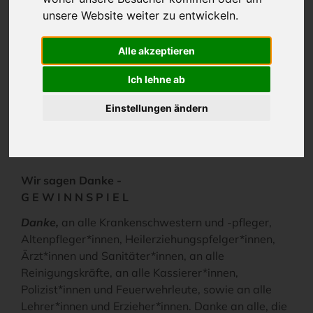
USEDOM) gewinnen können. Wir wünschen Ihnen
unsere Website weiter zu entwickeln.
viel Glück und vielleicht dürfen wir Sie schon bald in
einem unserer VINETA HOTELS USEDOM begrüßen.
Alle akzeptieren
Ich lehne ab
GEWINNSPIEL
Einstellungen ändern
PANDEMIE - HELDEN
Wir sagen Danke -
G E W I N N S P I E L
Danke,
an alle Krankenschwestern und -pfleger,
Altenpfleger*innen, Heilerziehungspfelger*innen,
Ärzt*innen und Sanitäter*innen, an alle
Reinigungskräfte, an alle Kassierer*innen,
Polizist*innen und Feuerwehrleute, sowie an alle
Lehrer*innen und Erzieher*innen. Danke an alle, die