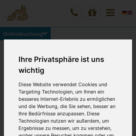
Onlinebuchung
Vineta Hotels Usedom
Home
Buchung & Kontakt
VINETA Gewinnspiel
Ihre Privatsphäre ist uns
wichtig
Diese Website verwendet Cookies und
Targeting Technologien, um Ihnen ein
besseres Internet-Erlebnis zu ermöglichen
VINETA GEWINNSPIELE
und die Werbung, die Sie sehen, besser an
Ihre Bedürfnisse anzupassen. Diese
Hier erfahren Sie, wie Sie an unseren VINETA
Technologien nutzen wir außerdem, um
Gewinnspielen teilnehmen und tolle Preise (wie z.B.
Ergebnisse zu messen, um zu verstehen,
eine Übernachtung in einem VINETA HOTEL
woher unsere Besucher kommen oder um