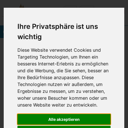
Ihre Privatsphäre ist uns
Onlinebuchung
wichtig
Vineta Hotels Usedom
Home
Credits
Diese Website verwendet Cookies und
Targeting Technologien, um Ihnen ein
besseres Internet-Erlebnis zu ermöglichen
© 2026 VINETA HOTELS USEDOM
und die Werbung, die Sie sehen, besser an
Navigation
Impressum
Datenschutz
AGB
BFSG
überspringen
Ihre Bedürfnisse anzupassen. Diese
Technologien nutzen wir außerdem, um
Ergebnisse zu messen, um zu verstehen,
Cookie Einstellungen anpassen
woher unsere Besucher kommen oder um
unsere Website weiter zu entwickeln.
Alle akzeptieren