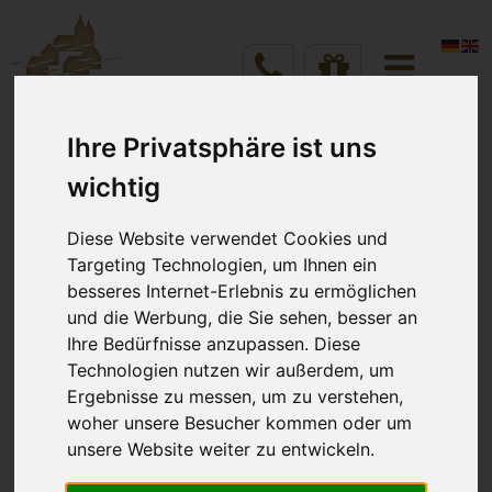
DIREKTBUCHUNG ZUM BESTPREIS!
Ihre Privatsphäre ist uns
Vineta Hotels Usedom
Home
Anreise
Abreise
wichtig
Verschiedenes
VINETA Team
Aug 2026
Aug 2026
9
10
Diese Website verwendet Cookies und
Targeting Technologien, um Ihnen ein
Willkommen im Team
besseres Internet-Erlebnis zu ermöglichen
und die Werbung, die Sie sehen, besser an
Zimmer
Personen
Ihre Bedürfnisse anzupassen. Diese
Technologien nutzen wir außerdem, um
Ergebnisse zu messen, um zu verstehen,
Schön, dass Sie dabei sind.
Verfügbarkeit prüfen
woher unsere Besucher kommen oder um
unsere Website weiter zu entwickeln.
Ihr persönlicher Bereich – alles Wichtige auf einen
Blick.